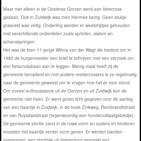
Maar niet alleen in de Oosterse Gorzen werd aan fietscross
gedaan. Ook in Zuidwijk was men hiermee bezig. Geen stukje
grasveld was veilig. Onderling werden er wedstrijdjes gehouden
met verschillende onderdelen zoals sprinten, slalom en
schansspringen.
Het was de toen 11-jarige Wilma van der Wagt die besloot om in
1982 de burgemeester een brief te schrijven met een verzoek om
een fietscrossbaan aan te leggen. Menig maal heeft zij de
gemeente benaderd en met andere medecrossers is ze regelmatig
naar de gemeente geweest om te vragen hoe het er voor stond.
Om zoveel enthousiasme uit de Gorzen en uit Zuidwijk kon de
gemeente niet heen. Er werd groen licht gegeven voor de aanleg
van een baantje in Zuidwijk, in de hoek Zinkweg, Rembrandtstraat
en van Ruysdaelstraat (tegenwoordig een hondenuitlaatgebiedje).
De gemeente stortte zand in de ruwe vorm en ouders en kinderen
moesten het baantje verder vorm geven. Er werden banden
ingegraven, een starthek uit steigerhout gemaakt enz.