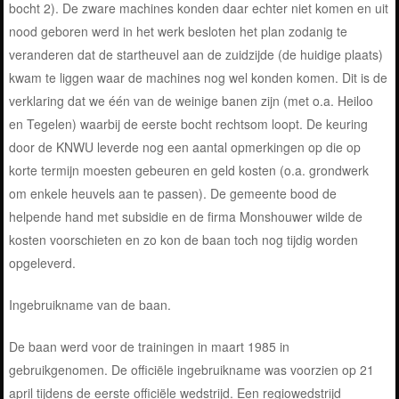
bocht 2). De zware machines konden daar echter niet komen
en uit
nood geboren werd in het werk besloten het plan zodanig te
veranderen dat de startheuvel aan de zuidzijde (de huidige plaats)
kwam te liggen waar de machines nog wel konden komen. Dit is de
verklaring dat we één van de weinige banen zijn (met o.a. Heiloo
en Tegelen) waarbij de eerste bocht rechtsom loopt. De keuring
door de KNWU leverde nog een aantal opmerkingen op die op
korte termijn moesten gebeuren en geld kosten (o.a. grondwerk
om enkele heuvels aan te passen). De gemeente bood de
helpende hand met subsidie en de firma Monshouwer wilde de
kosten voorschieten en zo kon de baan toch nog tijdig worden
opgeleverd.
Ingebruikname van de baan.
De baan werd voor de trainingen in maart 1985 in
gebruikgenomen. De officiële ingebruikname was voorzien op 21
april tijdens de eerste officiële wedstrijd. Een regiowedstrijd