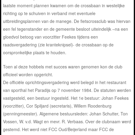
laatste moment plannen kwamen om de crossbaan in westelijke
richting op te schuiven in verband met eventuele
uitbreidingsplannen van de manege. De fietscrossclub was hiervan
een fel tegenstander en de gemeente besloot uiteindelijk –na een
gloedvol betoog van voorzitter Feekes tijdens een
raadsvergadering (zie kranteknipsel)- de crossbaan op de
oorspronkelijke plaats te houden.
Toen al deze hobbels met succes waren genomen kon de club
officieel worden opgericht.
De officiële oprichtingsvergadering werd belegd in het restaurant
van sporthal het Paradijs op 7 november 1984. De statuten werden
vastgesteld, een bestuur ingesteld. Het 1e bestuur: Johan Feekes
(voorzitter), Cor Spiljard (secretaris), Willem Roodenburg
(penningmeester). Algemene bestuursleden: Johan Schutter, Ton
Vossen, W. v.d. Wagt en mevr. R. Verbaas. Over de clubnaam werd
gestemd. Het werd niet FCC Oud/Beijerland maar FCC de