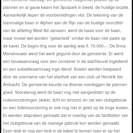
plannen en al gauw kwam het Spuipark in beeld, de huidige locatie.
Aanvankelijk liepen de voorbereidingen vlot. De tekening van de
toenmalige baan in Alphen aan de Rijn van de huidige voorzitter
van de afdeling West Ad Janssen, werd de basis voor de baan,
maar moest wel worden “gekanteld” omdat de baan niet paste op
de kavel. De begro-ting voor de aanleg was fl. 70.000,–. De firma
Monshouwer werd het werk gegund door de gemeente. Er werd
een bouwaanvraag voor een container in de startheuvel ingediend
en een subsidieaanvraag inge-diend. Kosten werden bespaard
door de overname van het starthek van een club uit Hendrik Ido
Ambacht. De gemeente keurde na diverse overleggen de plannen
goed. Vooralsnog werd de baan nog niet aangesloten op de
nutsvoorzieningen (water, licht en stroom) en zat een clubgebouw
en een toiletvoorziening er ook nog niet in gelet op de hoge kosten.
Er werden afspraken gemaakt dat in overleg van de faciliteiten van
het clubgebouw van de manege gebruik kon worden gemaakt.
Even leek er nog een kink in de kabel te komen toen er op het